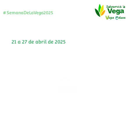
#SemanaDeLaVega2025
21 a 27 de abril de 2025
VIII Semana de la Vega
El evento que une a toda una comarca
©
aperos