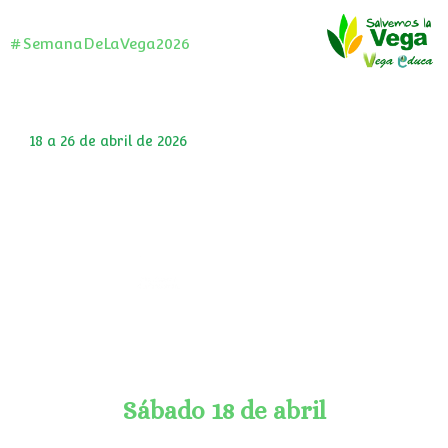
#SemanaDeLaVega2026
18 a 26 de abril de 2026
IX Semana de la Vega
El evento que une a toda una comarca
© Marina Arroyave (IES Albaycín)
Sábado 18 de abril