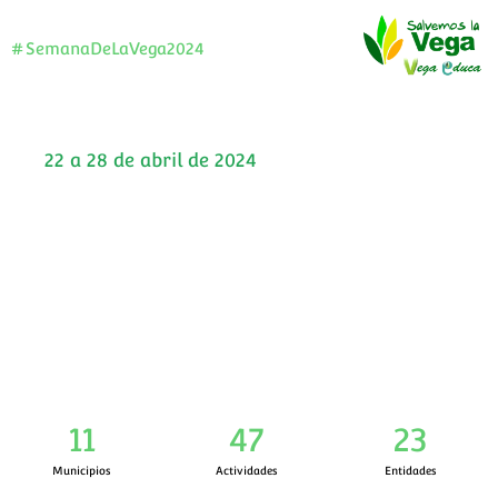
#SemanaDeLaVega2024
22 a 28 de abril de 2024
VII Semana de la Vega
El evento que une a toda una comarca
11
47
23
Municipios
Actividades
Entidades