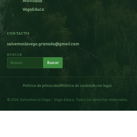
Movilidad
VegaEduca
CONTACTO
salvemoslavega.granada@gmail.com
BUSCAR
Buscar
Política de privacidad
Política de cookies
Aviso legal
© 2026 Salvemos la Vega - Vega Educa. Todos los derechos reservados.