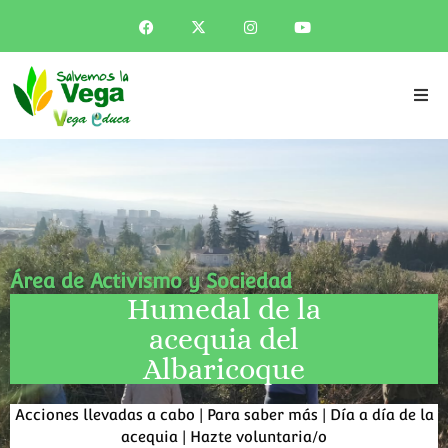
Área de Activismo y Sociedad
Humedal de la
acequia del
Albaricoque
Acciones llevadas a cabo
|
Para saber más
|
Día a día de la
acequia
|
Hazte voluntaria/o